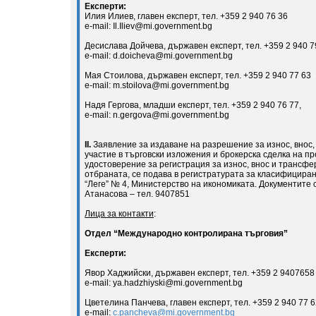
Експерти:
Илия Илиев, главен експерт, тел. +359 2 940 76 36
e-mail: Il.Iliev@mi.government.bg
Десислава Дойчева, държавен експерт, тел. +359 2 940 7
e-mail: d.doicheva@mi.government.bg
Мая Стоилова, държавен експерт, тел. +359 2 940 77 63
e-mail: m.stoilova@mi.government.bg
Надя Гергова, младши експерт, тел. +359 2 940 76 77,
e-mail: n.gergova@mi.government.bg
ІІ.
Заявление за издаване на разрешение за износ, внос, 
участие в търговски изложения и брокерска сделка на пр
удостоверение за регистрация за износ, внос и трансфер
отбраната, се подава в регистратурата за класифициран
“Леге” № 4, Министерство на икономиката. Документите 
Атанасова – тел. 9407851
Лица за контакти
:
Отдел “Международно контролирана търговия”
Експерти:
Явор Хаджийски, държавен експерт, тел. +359 2 9407658
e-mail: ya.hadzhiyski@mi.government.bg
Цветелина Панчева, главен експерт, тел. +359 2 940 77 6
e-mail:
c.pancheva@mi.government.bg