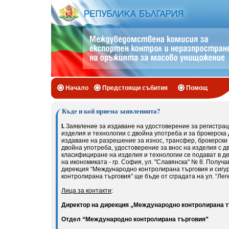
Начало
Предстоящи събития
Помощ
Къде и кой приема заявленията?
I.
Заявление за издаване на удостоверение за регистрац
изделия и технологии с двойна употреба и за брокерска 
издаване на разрешение за износ, трансфер, брокерски 
двойна употреба, удостоверение за внос на изделия с д
класифициране на изделия и технологии се подават в д
на икономиката - гр. София, ул. "Славянска" № 8. Получ
дирекция “Международно контролирана търговия и сигу
контролирана търговия” ще бъде от сградата на ул. “Леге
Лица за контакти
:
Директор на дирекция „Международно контролирана т
Отдел “Международно контролирана търговия”