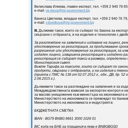
Велислава Илиева, главен експерт, тел. +359 2 940 76 65
e-mail:
ve.ilieva@mi.government.bg
Ванеса Цветкова, младше експерт, тел. +359 2 940 76 79,
e-mail:
v.tsvetkova@mi.government.bg
ІІІ.
Дължими такси, които се събират по Закона за експор
свързани с отбраната, и на изделия и технологии с двой
За разглеждане на заявления и издаване на лиценз, ре
удостоверение за регистрация, за продължаване срока
разрешение или удостоверение за регистрация, за из
издаден лиценз, извършена регистрация и издадено р
регистрация се събират такси в размери, определени
Министерския съвет.
Вижте Тарифа за таксите, които се събират по закон
продукти, свързани с отбраната, и на изделия и техно
(приета с ПМС № 138 от 02.07.2012 г., обн., ДВ, бр. 52 от
2.06.2015 г.)
.
Дължимите такси за разглеждане на заявления и за изд
Междуведомствената комисия за експортен контрол и н
за масово унищожение към министъра на икономиката и 
Министерството на икономиката се превеждат по банков
Министерството на икономиката и индустрията:
БЮДЖЕТНАТА СМЕТКА:
IBAN - BG79 BNBG 9661 3000 1026 01
BIC кода на БНБ за плащания в лева е BNBGBGSD