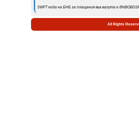
SWFT кода на БНБ за плащания във валута е BNBGBGS
All Rights Reserv