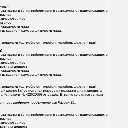
ител)
писва пълна и точна информация в зависимост от наименованието
тразява.
зическото лице:
за внос
 юридически лица
а издаване – само за физически лица:
, пощенски код, мобилен телефон, телефон, факс, e – mail.
л)
писва пълна и точна информация в зависимост от наименованието
тразява.
зическото лице:
тветната дейност
 юридически лица
а издаване – само за физически лица:
, пощенски код, мобилен телефон, телефон, факс, e – mail
на изделие №” се попълва номера на позицията на изделията
а Регламент № 428/2009) от раздел В, която се отнася за този
дин производител продължете във Раздел Б1
.
писва пълна и точна информация в зависимост от наименованието
тразява.
зическото лице:
тветната дейност