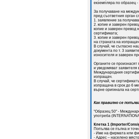
екземпляра по образец -
За получаване на между
пред съответния орган с
1. заявление за получава
2. копие и заверен прево
копие и заверен превод 
сертификата;
3. копие и заверен прево
на страната на изпращач
В случай, че съгласно н
документа по т. 3 заяви
износителя и заверен пре
Органите се произнасят 
и уведомяват заявителя 
Международния сертифик
изпращач.
В случай, че сертификат
изпращача в срок до 6 м
върне оригинала на серти
Как правилно се попъл
"Образец 50" - Междунар
употреба (INTERNATION
Клетка 1 (Importer/Consi
Попълва се пълна и точн
- Име на фирмата или фи
- Адрес – населено място