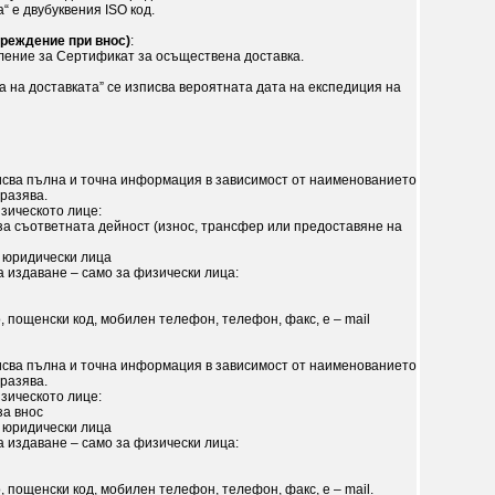
“ е двубуквения ISO код.
чреждение при внос)
:
ление за Сертификат за осъществена доставка.
а на доставката” се изписва вероятната дата на експедиция на
писва пълна и точна информация в зависимост от наименованието
тразява.
зическото лице:
за съответната дейност (износ, трансфер или предоставяне на
 юридически лица
а издаване – само за физически лица:
, пощенски код, мобилен телефон, телефон, факс, e – mail
писва пълна и точна информация в зависимост от наименованието
тразява.
зическото лице:
за внос
 юридически лица
а издаване – само за физически лица:
, пощенски код, мобилен телефон, телефон, факс, e – mail.