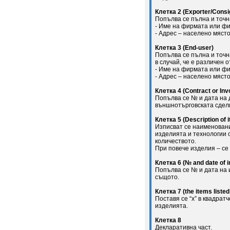
Клетка 2 (Exporter/Consi
Попълва се пълна и точ
- Име на фирмата или фи
- Адрес – населено място
Клетка 3 (End-user)
Попълва се пълна и точн
в случай, че е различен о
- Име на фирмата или фи
- Адрес – населено място
Клетка 4 (Contract or Inv
Попълва се № и дата на 
външнотърговската сдел
Клетка 5 (Description of 
Изписват се наименовани
изделията и технологии с
количеството.
При повече изделия – се
Клетка 6 (№ and date of i
Попълва се № и дата на 
същото.
Клетка 7 (the items listed 
Поставя се “х” в квадрат
изделията.
Клетка 8
Декларативна част.