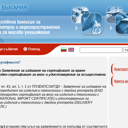
щи събития
Помощ
сертификати?
Контакт
а Заявление за издаване на сертификат за краен
оден сертификат за внос и удостоверение за осъществена
Карта н
чл. 43, ал. 1, т. 1 от ППЗЕКПСОИТДУ -
Заявление за издаване на
требител на изделия и технологии с двойна употреба (END
дународен сертификат за внос на изделия и технологии с
NATIONAL IMPORT CERTIFICATE) и удостоверение за
а изделия и технологии с двойна употреба (DELIVERY
TE )
а:)
в горния ляв ъгъл на заявлението се попълва от съответното