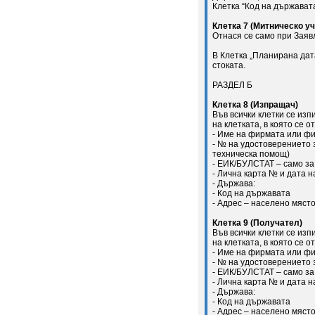
Клетка “Код на държавата
Клетка 7 (Митническо у
Отнася се само при Заяв
В Клетка „Планирана дат
стоката.
РАЗДЕЛ Б
Клетка 8 (Изпращач)
Във всички клетки се из
на клетката, в която се о
- Име на фирмата или фи
- № на удостоверението 
техническа помощ)
- ЕИК/БУЛСТАТ – само за
- Лична карта № и дата н
- Държава:
- Код на държавата
- Адрес – населено място
Клетка 9 (Получател)
Във всички клетки се из
на клетката, в която се о
- Име на фирмата или фи
- № на удостоверението 
- ЕИК/БУЛСТАТ – само за
- Лична карта № и дата н
- Държава:
- Код на държавата
- Адрес – населено място