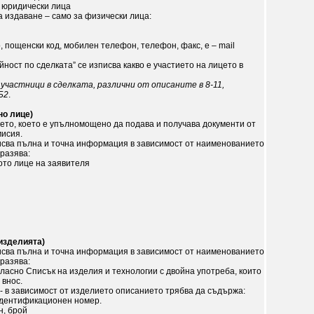
 юридически лица
а издаване – само за физически лица:
, пощенски код, мобилен телефон, телефон, факс, e – mail
ност по сделката” се изписва какво е участието на лицето в
 участници в сделката, различни от описаните в 8-11,
Б2
.
но лице)
ето, което е упълномощено да подава и получава документи от
исия.
писва пълна и точна информация в зависимост от наименованието
тразява:
ото лице на заявителя
 изделията)
писва пълна и точна информация в зависимост от наименованието
тразява:
гласно Списък на изделия и технологии с двойна употреба, които
 внос.
 - в зависимост от изделието описанието трябва да съдържа:
идентификационен номер.
н, брой