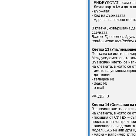
- ЕИК/БУЛСТАТ – само за
- Лична карта № и дата н
- Държава:
- Код на държавата
- Адрес – населено място
В клетка „Извършвана дей
сделката.
Важно: При повече други
продължете във Раздел 
Клетка 13 (Упълномоще
Попълва се името на лиц
Междуведомствената ком
Във всички клетки се из
на клетката, в която се о
- името на упълномощен
- длъжност
- телефон №
- факс №
- e-mail.
РАЗДЕЛ В
Клетка 14 (Описание на
Във всички клетки се из
на клетката, в която се о
- позиция от СИТДУ – съ
подлежат на контрол при
- описание на изделията
модел, CAS № или друг 
- мярка – например: кг, то