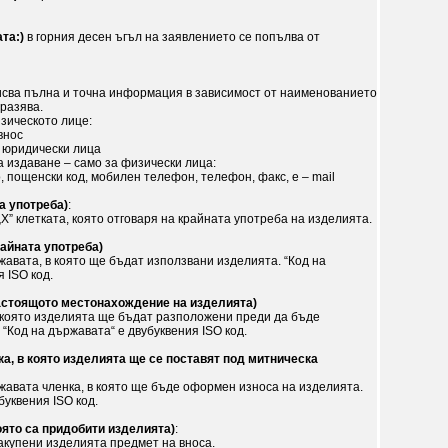
та:)
в горния десен ъгъл на заявлението се попълва от
писва пълна и точна информация в зависимост от наименованието
тразява.
зическото лице:
внос
 юридически лица
а издаване – само за физически лица:
, пощенски код, мобилен телефон, телефон, факс, e – mail
а употреба)
:
Х” клетката, която отговаря на крайната употреба на изделията.
райната употреба)
жавата, в която ще бъдат използвани изделията. “Код на
 ISO код.
астоящото местонахождение на изделията)
 която изделията ще бъдат разположени преди да бъде
“Код на държавата“ е двубуквения ISO код.
ка, в която изделията ще се поставят под митническа
жавата членка, в която ще бъде оформен износа на изделията.
буквения ISO код.
оято са придобити изделията)
:
закупени изделията предмет на вноса.