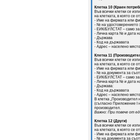
Клетка 10 (Краен потреб
Във всички клетки се из
на клетката, в която се о
- Име на фирмата или фи
- № на удостоверението 
- ЕИК/БУЛСТАТ – само за
- Лична карта № и дата н
- Държава
- Код на държавата
- Адрес – населено място
Клетка 11 (Производите
Във всички клетки се из
на клетката, в която се о
- Име на фирмата или фи
- № на документа за съо
- ЕИК/БУЛСТАТ – само за
- Лична карта № и дата н
- Държава:
- Код на държавата
- Адрес – населено място
В клетка „Производител 
(съгласно Приложение I н
производител.
Важно: При повече от е
Клетка 12 (Други)
Във всички клетки се из
на клетката, в която се о
- Име на фирмата или фи
- № на документа за съо