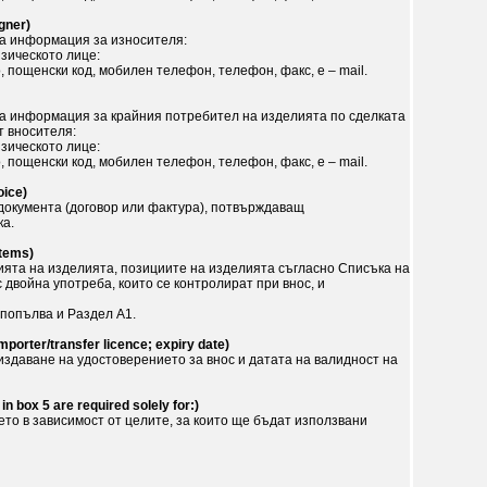
gner)
на информация за износителя:
зическото лице:
, пощенски код, мобилен телефон, телефон, факс, e – mail.
а информация за крайния потребител на изделията по сделката
т вносителя:
зическото лице:
, пощенски код, мобилен телефон, телефон, факс, e – mail.
oice)
документа (договор или фактура), потвърждаващ
ка.
items)
ята на изделията, позициите на изделията съгласно Списъка на
 двойна употреба, които се контролират при внос, и
 попълва и Раздел А1.
mporter/transfer licence; expiry date)
издаване на удостоверението за внос и датата на валидност на
in box 5 are required solely for:)
чето в зависимост от целите, за които ще бъдат използвани