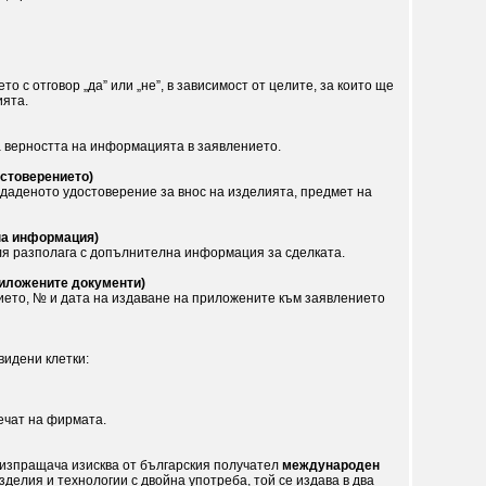
ето с отговор „да” или „не”, в зависимост от целите, за които ще
ията.
 верността на информацията в заявлението.
остоверението)
даденото удостоверение за внос на изделията, предмет на
на информация)
ля разполага с допълнителна информация за сделката.
риложените документи)
ето, № и дата на издаване на приложените към заявлението
видени клетки:
ечат на фирмата.
а изпращача изисква от българския получател
международен
зделия и технологии с двойна употреба, той се издава в два