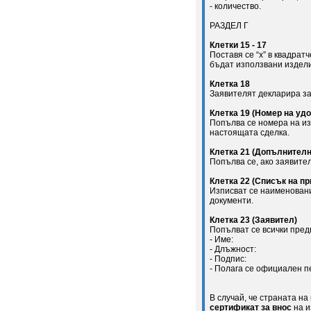
- количество.
РАЗДЕЛ Г
Клетки 15 - 17
Поставя се “х” в квадратч
бъдат използвани издел
Клетка 18
Заявителят декларира за
Клетка 19 (Номер на уд
Попълва се номера на из
настоящата сделка.
Клетка 21 (Допълнител
Попълва се, ако заявите
Клетка 22 (Списък на п
Изписват се наименовани
документи.
Клетка 23 (Заявител)
Попълват се всички пред
- Име:
- Длъжност:
- Подпис:
- Полага се официален п
В случай, че страната н
сертификат за внос
на и