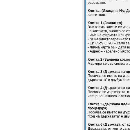
ведомство.
Клетка: (Изходящ №:; Да
заявителя.
Клетка 1 (Заявител)
:
Във всички клетки се из
на клетката, в която се о
- Име на фирмата или фи
- № на удостоверението 
- ЕИК/БУЛСТАТ – само за
- Лична карта № и дата н
- Адрес – населено място
Клетка 2 (Заявена крайн
Маркира се със символа „
Клетка 3 (Държава на к
Посочва се името на дър
държавата“ е двубуквения
Клетка 4 (Държава на н
Посочва се държавата, в
извършен износа. Клетка 
Клетка 5 (държава член
процедура)
Посочва се името на дър
“Код на държавата“ е дву
Клетка 6 (Държава, от к
Държавата, от която са 