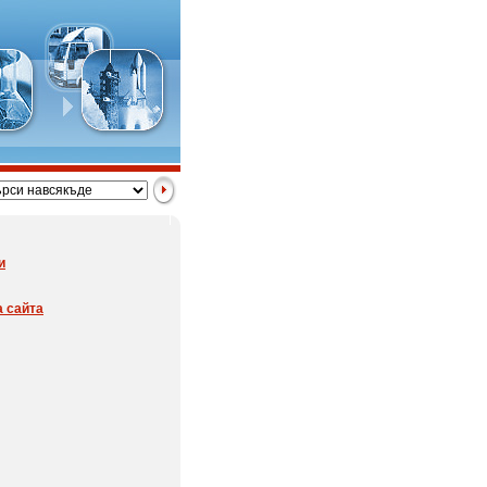
и
а сайта