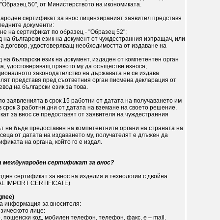
 "Образец 50", от Министерството на икономиката.
народен сертификат за внос лицензираният заявител представя
ледните документи:
не на сертификат по образец - "Образец 52";
д на български език на документ от чуждестранния изпращач, или
на договор, удостоверяващ необходимостта от издаване на
д на български език на документ, издаден от компетентен орган
а, удостоверяващ правото му да осъществи износа;
ационалното законодателство на държавата не се издава
телят представя пред съответния орган писмена декларация от
вод на български език за това.
по заявленията в срок 15 работни от датата на получаването им
в срок 3 работни дни от датата на вземане на своето решение.
ат за внос се предоставят от заявителя на чуждестранния
ът не бъде предоставен на компетентните органи на страната на
есеца от датата на издаването му, получателят е длъжен да
фиката на органа, който го е издал.
ва международен сертификат за внос?
оден сертификат за внос на изделия и технологии с двойна
AL IMPORT CERTIFICATE)
gnee)
а информация за вносителя:
зическото лице:
, пощенски код, мобилен телефон, телефон, факс, e – mail.