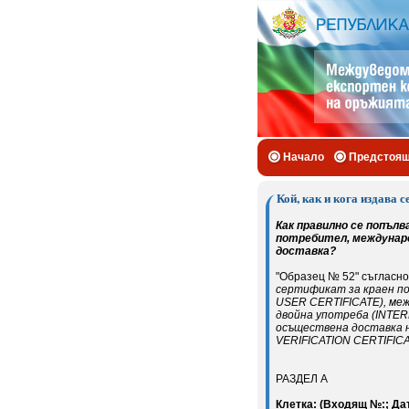
Начало
Предстоя
Кой, как и кога издава 
Как правилно се попълв
потребител, междунар
доставка?
"Образец № 52" съгласно 
сертификат за краен по
USER CERTIFICATE), меж
двойна употреба (INTER
осъществена доставка н
VERIFICATION CERTIFICA
РАЗДЕЛ А
Клетка: (Входящ №:; Дат