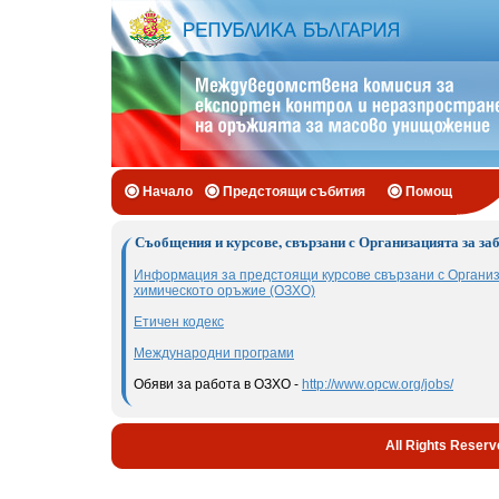
Начало
Предстоящи събития
Помощ
Съобщения и курсове, свързани с Организацията за за
Информация за предстоящи курсове свързани с Организ
химическото оръжие (ОЗХО)
Етичен кодекс
Международни програми
Обяви за работа в ОЗХО -
http://www.opcw.org/jobs/
All Rights Reserv